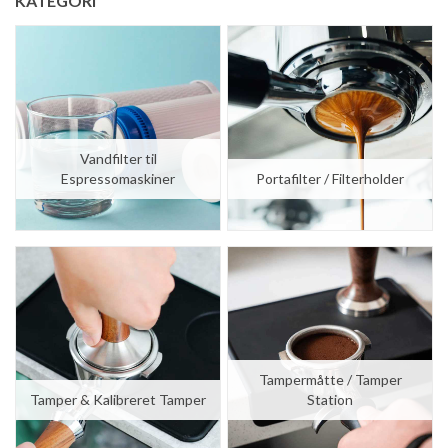
KATEGORI
STUDYSHOP
STUDYSHOP
Vandfilter til Jura Impressa Claris Blue (CMF001)
2 stk. Vandfilter til Jura Impressa Claris Blue (CMF001)
kr. 69,00
kr. 138,00
kr. 49,00
kr. 99,00
Vandfilter til
Espressomaskiner
Portafilter / Filterholder
Tampermåtte / Tamper
STUDYSHOP
STUDYSHOP
3 stk. Vandfilter til Jura Impressa Claris Blue (CMF001)
4 stk. Vandfilter til Jura Impressa Claris Blue (CMF001)
Tamper & Kalibreret Tamper
Station
kr. 207,00
kr. 276,00
kr. 149,00
kr. 199,00