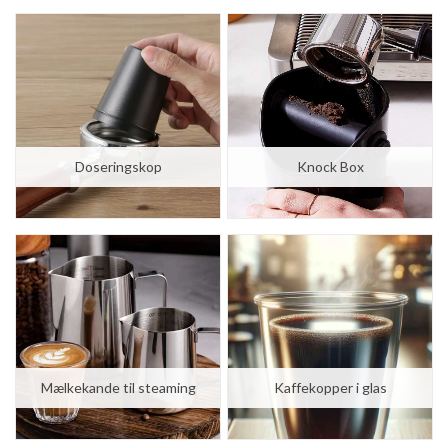
STUDYSHOP
STUDYSHOP
Jura Claris White vandfilter (CMF002)
2 stk. Jura Claris White vandfilter (CMF002)
kr. 89,00
kr. 179,00
kr. 79,00
kr. 158,00
Doseringskop
Knock Box
Mælkekande til steaming
Kaffekopper i glas
STUDYSHOP
STUDYSHOP
3 stk. Jura Claris White vandfilter (CMF002)
4 stk. Jura Claris White vandfilter (CMF002)
kr. 269,00
kr. 359,00