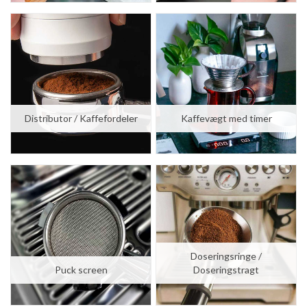
Distributor / Kaffefordeler
Kaffevægt med timer
STUDYSHOP
STUDYSHOP
6 stk. Vandfilter til Jura Impressa Claris Blue (CMF001)
10 stk. Vandfilter til Jura Impressa Claris Blue (CMF001)
kr. 414,00
kr. 690,00
kr. 289,00
kr. 469,00
Doseringsringe /
Puck screen
Doseringstragt