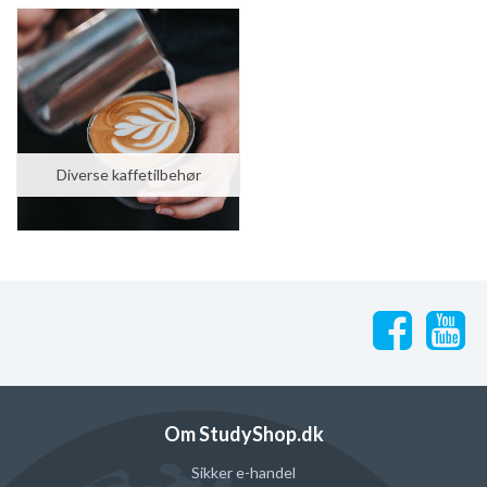
kr. 237,00
kr. 316,00
Diverse kaffetilbehør
STUDYSHOP
STUDYSHOP
6 stk. Jura Claris White vandfilter (CMF002)
10 stk. Jura Claris White vandfilter (CMF002)
kr. 539,00
kr. 899,00
kr. 474,00
kr. 790,00
Om StudyShop.dk
Sikker e-handel