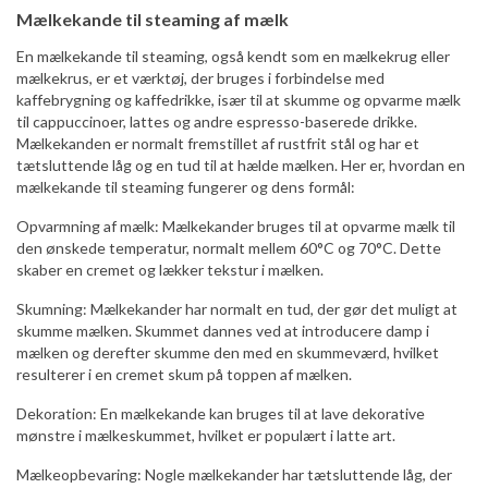
Mælkekande til steaming af mælk
En mælkekande til steaming, også kendt som en mælkekrug eller
mælkekrus, er et værktøj, der bruges i forbindelse med
kaffebrygning og kaffedrikke, især til at skumme og opvarme mælk
til cappuccinoer, lattes og andre espresso-baserede drikke.
Mælkekanden er normalt fremstillet af rustfrit stål og har et
tætsluttende låg og en tud til at hælde mælken. Her er, hvordan en
mælkekande til steaming fungerer og dens formål:
Opvarmning af mælk: Mælkekander bruges til at opvarme mælk til
den ønskede temperatur, normalt mellem 60°C og 70°C. Dette
skaber en cremet og lækker tekstur i mælken.
Skumning: Mælkekander har normalt en tud, der gør det muligt at
skumme mælken. Skummet dannes ved at introducere damp i
mælken og derefter skumme den med en skummeværd, hvilket
resulterer i en cremet skum på toppen af mælken.
Dekoration: En mælkekande kan bruges til at lave dekorative
mønstre i mælkeskummet, hvilket er populært i latte art.
Mælkeopbevaring: Nogle mælkekander har tætsluttende låg, der