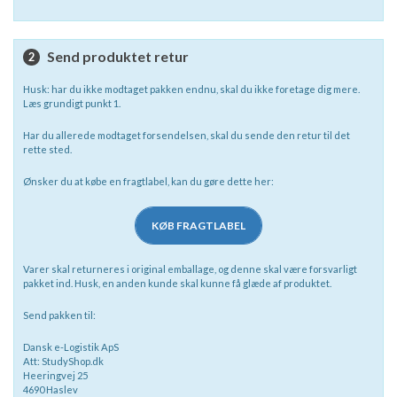
Send produktet retur
2
Husk: har du ikke modtaget pakken endnu, skal du ikke foretage dig mere.
Læs grundigt punkt 1.
Har du allerede modtaget forsendelsen, skal du sende den retur til det
rette sted.
Ønsker du at købe en fragtlabel, kan du gøre dette her:
KØB FRAGTLABEL
Varer skal returneres i original emballage, og denne skal være forsvarligt
pakket ind. Husk, en anden kunde skal kunne få glæde af produktet.
Send pakken til:
Dansk e-Logistik ApS
Att: StudyShop.dk
Heeringvej 25
4690 Haslev