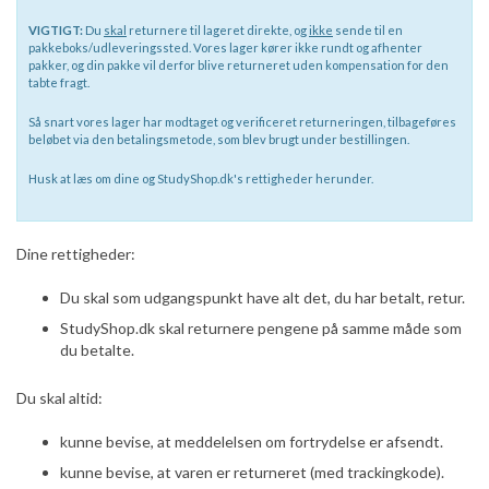
VIGTIGT:
Du
skal
returnere til lageret direkte, og
ikke
sende til en
pakkeboks/udleveringssted. Vores lager kører ikke rundt og afhenter
pakker, og din pakke vil derfor blive returneret uden kompensation for den
tabte fragt.
Så snart vores lager har modtaget og verificeret returneringen, tilbageføres
beløbet via den betalingsmetode, som blev brugt under bestillingen.
Husk at læs om dine og StudyShop.dk's rettigheder herunder.
Dine rettigheder:
Du skal som udgangspunkt have alt det, du har betalt, retur.
StudyShop.dk skal returnere pengene på samme måde som
du betalte.
Du skal altid:
kunne bevise, at meddelelsen om fortrydelse er afsendt.
kunne bevise, at varen er returneret (med trackingkode).