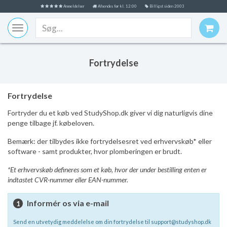
Anmeldelser
Afsendes før kl. 12:00
Billigst siden 2003
Toggle
navigation
Fortrydelse
Fortrydelse
Fortryder du et køb ved StudyShop.dk giver vi dig naturligvis dine
penge tilbage jf. købeloven.
Bemærk: der tilbydes ikke fortrydelsesret ved erhvervskøb* eller
software - samt produkter, hvor plomberingen er brudt.
*Et erhvervskøb defineres som et køb, hvor der under bestilling enten er
indtastet CVR-nummer eller EAN-nummer.
Informér os via e-mail
1
Send en utvetydig meddelelse om din fortrydelse til support@studyshop.dk