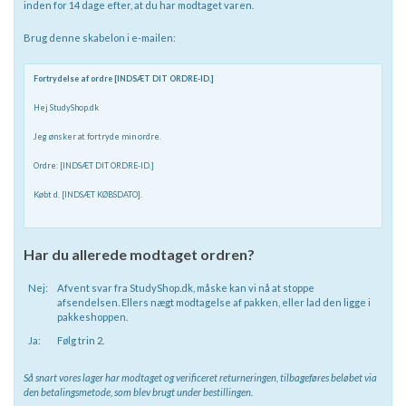
inden for 14 dage efter, at du har modtaget varen.
Brug denne skabelon i e-mailen:
Fortrydelse af ordre [INDSÆT DIT ORDRE-ID.]
Hej StudyShop.dk
Jeg ønsker at fortryde min ordre.
Ordre: [INDSÆT DIT ORDRE-ID.]
Købt d. [INDSÆT KØBSDATO].
Har du allerede modtaget ordren?
Nej:
Afvent svar fra StudyShop.dk, måske kan vi nå at stoppe
afsendelsen. Ellers nægt modtagelse af pakken, eller lad den ligge i
pakkeshoppen.
Ja:
Følg trin 2.
Så snart vores lager har modtaget og verificeret returneringen, tilbageføres beløbet via
den betalingsmetode, som blev brugt under bestillingen.