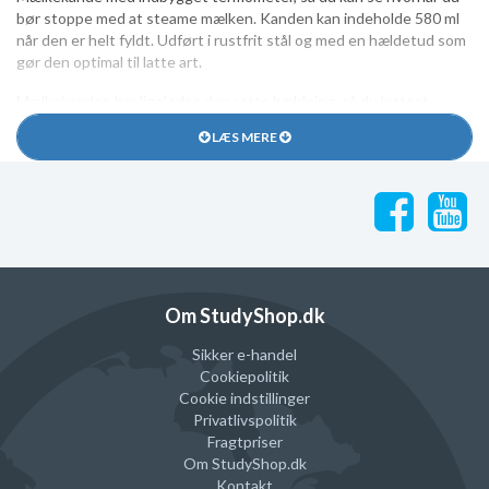
bør stoppe med at steame mælken. Kanden kan indeholde 580 ml
når den er helt fyldt. Udført i rustfrit stål og med en hældetud som
gør den optimal til latte art.
Mælkekanden har ligeledes den rette hældning, så du lettest
muligt kan få mælken til at rotere i kanden.
LÆS MERE
Om StudyShop.dk
Sikker e-handel
Cookiepolitik
Cookie indstillinger
Privatlivspolitik
Fragtpriser
Om StudyShop.dk
Kontakt