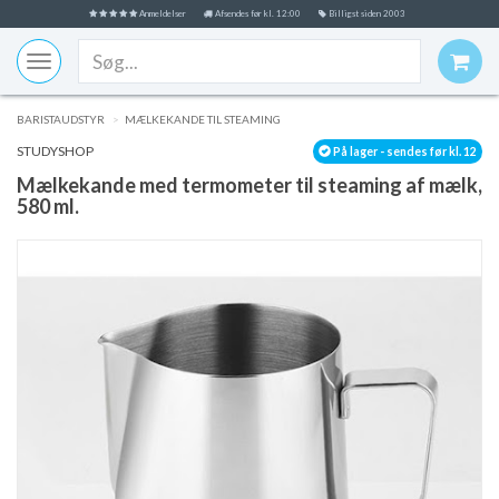
Anmeldelser
Afsendes før kl. 12:00
Billigst siden 2003
Toggle
navigation
BARISTAUDSTYR
MÆLKEKANDE TIL STEAMING
STUDYSHOP
På lager - sendes før kl. 12
Mælkekande med termometer til steaming af mælk,
580 ml.