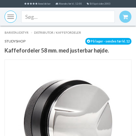
Anmeldelser
Afsendes før kl. 12:00
Billigst siden 2003
Toggle
navigation
BARISTAUDSTYR
DISTRIBUTOR / KAFFEFORDELER
STUDYSHOP
På lager - sendes før kl. 12
Kaffefordeler 58 mm. med justerbar højde.