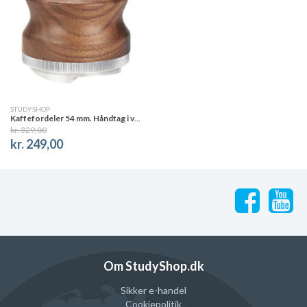
STUDYSHOP
Kaffefordeler 54 mm. Håndtag i valnød. Justerbar højde.
kr. 329,00
kr. 249,00
Om StudyShop.dk
Sikker e-handel
Cookiepolitik