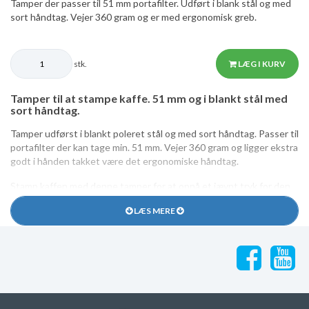
Tamper der passer til 51 mm portafilter. Udført i blank stål og med
sort håndtag. Vejer 360 gram og er med ergonomisk greb.
stk.
LÆG I KURV
Tamper til at stampe kaffe. 51 mm og i blankt stål med
sort håndtag.
Tamper udførst i blankt poleret stål og med sort håndtag. Passer til
portafilter der kan tage min. 51 mm. Vejer 360 gram og ligger ekstra
godt i hånden takket være det ergonomiske håndtag.
Stamp kaffen med denne tamper for at opnå et jævnt tryk for den
mest optimale espressobrygning og flow af vand gennem kaffen.
LÆS MERE
Dette espressostempel giver kaffen et jævnt fordelt tryk og
sørger for en optimal komprimering af kaffen. Bemærk det er
forskelligt hvor hårdt der skal trykkes, alt efter typen af kaffe, hvor
fint kaffen kværnes samt hvilken espressomaskine du benytter.
Inden du bestiller er det en god ide at måle den indvendige
diameter på dit portafilter før du bestiller tamper. Det er vigtigt at