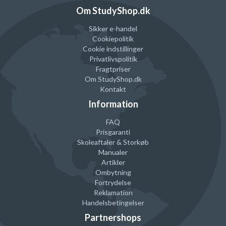
tamperen er en smule mindre end den indvendige diameter på
Om StudyShop.dk
portafilteret, for at kunne passe bedst muligt.
Sikker e-handel
Cookiepolitik
Cookie indstillinger
Privatlivspolitik
Fragtpriser
Om StudyShop.dk
Kontakt
Information
FAQ
Prisgaranti
Skoleaftaler & Storkøb
Manualer
Artikler
Ombytning
Fortrydelse
Reklamation
Handelsbetingelser
Partnershops