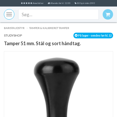
Anmeldelser
Afsendes før kl. 12:00
Billigst siden 2003
Toggle
navigation
BARISTAUDSTYR
TAMPER & KALIBRERET TAMPER
STUDYSHOP
På lager - sendes før kl. 12
Tamper 51 mm. Stål og sort håndtag.