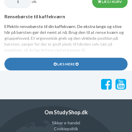
stk.
LÆG I KURV
Rensebørste til kaffekværn
Effektiv rensebørste til din kaffekværn. De ekstra lange og stive
hår på børsten gør det nemt at nå. Brug den til at rense kværn og
gruppehoved. Et ergonomisk greb og den vinklede position på
børsten, sørger for der er godt plads til hånden selv tæt på
maskinen, så du har lettere ved at komme til.
LÆS MERE
Om StudyShop.dk
Sikker e-handel
Cookiepolitik