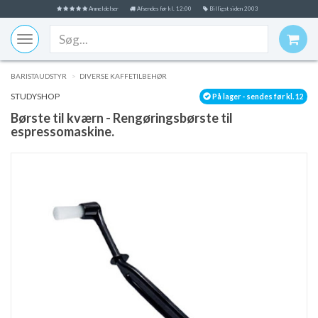
Anmeldelser
Afsendes før kl. 12:00
Billigst siden 2003
Toggle
navigation
BARISTAUDSTYR
DIVERSE KAFFETILBEHØR
STUDYSHOP
På lager - sendes før kl. 12
Børste til kværn - Rengøringsbørste til
espressomaskine.