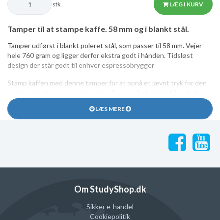
stk.
LÆG I KURV
Tamper til at stampe kaffe. 58 mm og i blankt stål.
Tamper udførst i blankt poleret stål, som passer til 58 mm. Vejer
hele 760 gram og ligger derfor ekstra godt i hånden. Tidsløst
design der står godt til enhver espressobrygger
Stamp kaffen med denne tamper for at opnå et jævnt tryk for den
mest optimale espressobrygning. Passer til alle portafiller der kan
tage 58 mm mål.
LÆS MERE
Inden du bestiller er det en god ide at måle den indvendige
diameter på din portafilter før du bestiller tamper. Det er vigtigt at
tamperen er en smule mindre end den indvendige diameter på
portafilteret, for at kunne passe bedst muligt.
Om StudyShop.dk
Sikker e-handel
Cookiepolitik