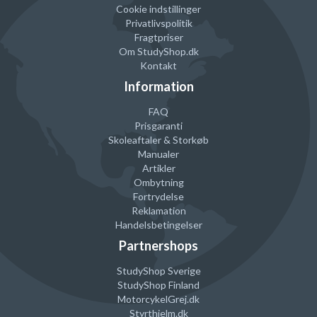
Cookie indstillinger
Privatlivspolitik
Fragtpriser
Om StudyShop.dk
Kontakt
Information
FAQ
Prisgaranti
Skoleaftaler & Storkøb
Manualer
Artikler
Ombytning
Fortrydelse
Reklamation
Handelsbetingelser
Partnershops
StudyShop Sverige
StudyShop Finland
MotorcykelGrej
.dk
Styrthjelm
.dk