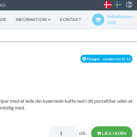
003
Indkøbskurv
IDE
INFORMATION
KONTAKT
0,00
På lager - sendes før kl. 12
lper med at lede din kværnede kaffe ned i dit portafilter uden at
amtidig med.
stk.
LÆG I KURV