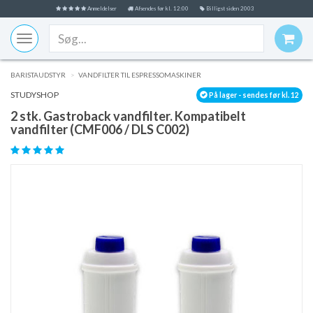
Anmeldelser
Afsendes før kl. 12:00
Billigst siden 2003
Toggle
navigation
BARISTAUDSTYR
VANDFILTER TIL ESPRESSOMASKINER
STUDYSHOP
På lager - sendes før kl. 12
2 stk. Gastroback vandfilter. Kompatibelt
vandfilter (CMF006 / DLS C002)