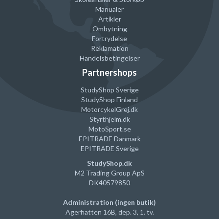
Nemt og hurtigt at udskifte
Manualer
Artikler
Kvaliteten af filteret er fuldt sammenligneligt med originale
Ombytning
filter
Fortrydelse
Du skal skifte dit vandfilter efter 300-350 kopper, eller
Reklamation
højest efter 2 måneder.
Handelsbetingelser
Partnershops
Egenskaber
StudyShop Sverige
Antal
2 stk.
StudyShop Finland
Erstatter
DLS C002
MotorcykelGrej
.dk
Styrthjelm
.dk
Model
Spring Source CMF006
MotoSport.se
Udskiftningsinterval
Hver 2. måned eller efter ca. 50 L (ca. 300-350 kopper)
EPITRADE Danmark
EPITRADE Sverige
Kaffemaskiner
BCO 410/411/420/421
StudyShop.dk
430/431/432
M2 Trading Group ApS
- COM 530/532
DK40579850
EC 685/820/850/860/900/950
Administration (ingen butik)
9335/9355/9665/9865
Agerhatten 16B, dep. 3, 1. tv.
ESAM 420/428/460/6600*/6620*/6650*