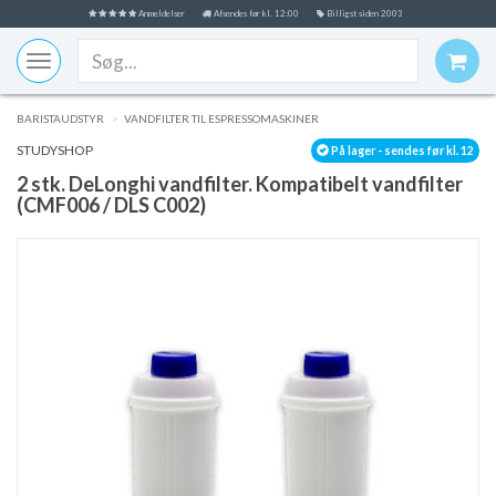
Anmeldelser
Afsendes før kl. 12:00
Billigst siden 2003
Toggle
navigation
BARISTAUDSTYR
VANDFILTER TIL ESPRESSOMASKINER
STUDYSHOP
På lager - sendes før kl. 12
2 stk. DeLonghi vandfilter. Kompatibelt vandfilter
(CMF006 / DLS C002)