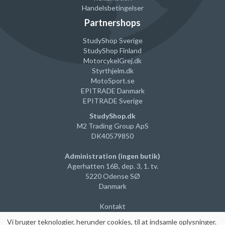
Du skal skifte dit vandfilter efter 300-350 kopper, eller
Handelsbetingelser
højest efter 2 måneder.
Partnershops
Spring Source CMF006 filteret erstatter det originale DeLonghi
StudyShop Sverige
DLSC002.
StudyShop Finland
MotorcykelGrej
.dk
Kompatibel med følgende DeLonghi modeller
Styrthjelm
.dk
MotoSport.se
EC800 serien: EC820.B, EC850.M, EC860.M
EPITRADE Danmark
ESAM serien: ESAM6900 - Primadonna Exclusive,
EPITRADE Sverige
ESAM6700 - Primadonna Avant, ESAM6620 - Primadonna,
ESAM04.350.S - Magnifica Pronto Cappuccino, ESAM4200.S
StudyShop.dk
- Magnifica, ESAM04.110.S - Magnifica, ESAM4000B -
M2 Trading Group ApS
Magnifica, ESAM2600 - Magnifica Caffe Corso
DK40579850
ECAM serien: ECAM 22,310.S - Magnifica S Plus, ECAM
Administration (ingen butik)
22,360.S - Magnifica S Cappuccino, ECAM 26, 465 -
Agerhatten 16B, dep. 3, 1. tv.
Primadonna S Deluxe, ECAM 45,760.W - Eletta Cappuccino
5220 Odense SØ
Top, ECAM 44.660.B - Eletta Cappuccino, ECAM 44.620.S -
Danmark
Eletta Plus - Ecam 23420, ECAM 22.110 B, Autentica ETAM
29.660.SB, Autentica ETAM ETAM29.510.B, Dinamica ECAM
Kontakt
350.15 B , Dinamica ECAM 350.35.S, Dinamica ECAM
350.35.W, Dinamica ECAM 350.55 B, Dinamica ECAM 350.55.
Vi
bruger teknologier, herunder cookies, til at indsamle oplysninger
.