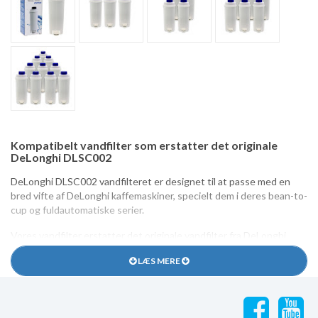
Kompatibelt vandfilter som erstatter det originale
DeLonghi DLSC002
DeLonghi DLSC002 vandfilteret er designet til at passe med en
bred vifte af DeLonghi kaffemaskiner, specielt dem i deres bean-to-
cup og fuldautomatiske serier.
Vores vandfilter erstatter det originale vandfilter fra DeLonghi.
Spring Source er det billigere alternativ til de originale DeLonghi
LÆS MERE
DLS C002 filre. Spring Source CMF006 passer i alle maskiner, hvor
det originale filter kan benyttes.
Filteret er lavet af materialer godkendt til fødevarer og certificeret
af NSF. Indeholder ikke bly. Det overholder europæiske regler om