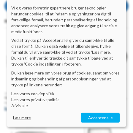
LÆS MERE
Denne kop er for alle kaffenørder, som elsker alt i kaffegear og
Vi
og vores forretningspartnere
bruger teknologier,
kaffenørderi.
herunder cookies, til at indsamle oplysninger
om dig til
forskellige formål, herunder: personalisering af indhold og
RELATEREDE PRODUKTER
Kaffekopperne er udført i glas med dobbelte sider, hvilket gør dem
annoncer, analysere vores trafik og give adgang til sociale
særdeles egnede som termokopper, da de isolerer og holder på
mediefunktioner
.
varme og kulde.
Ved at trykke på 'Accepter alle' giver du samtykke til alle
Nedenstående video viser et eksempel for 250 ml. kaffekop uden
disse formål. Du kan også vælge at tilkendegive, hvilke
hank.
formål du vil give samtykke til ved at trykke 'Læs mere'.
Du kan til enhver tid trække dit samtykke tilbage ved at
trykke 'Cookie indstillinger' i footeren.
Du kan læse mere om vores brug af cookies, samt om vores
indsamling og behandling af personoplysninger, ved at
trykke på linkene herunder:
Læs vores cookiepolitik
STUDYSHOP
STUDYSHOP
Gennemsigtig kaffekop med hank 80ml 4 stk.
Gennemsigtig kaffekop med hank 250ml 4 stk.
Læs vores privatlivspolitik
kr. 109,00
kr. 139,00
Afvis alle
kr. 89,00
kr. 129,00
Læs mere
Accepter alle