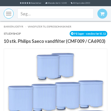
Anmeldelser
Afsendes før kl. 12:00
Billigst siden 2003
Toggle
navigation
BARISTAUDSTYR
VANDFILTER TIL ESPRESSOMASKINER
STUDYSHOP
På lager - sendes før kl. 12
10 stk. Philips Saeco vandfilter (CMF009 / CA6903)