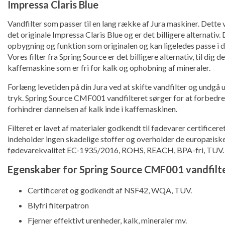
Impressa Claris Blue
Vandfilter som passer til en lang række af Jura maskiner. Dette v
det originale Impressa Claris Blue og er det billigere alternativ
opbygning og funktion som originalen og kan ligeledes passe i
Vores filter fra Spring Source er det billigere alternativ, til dig de
kaffemaskine som er fri for kalk og ophobning af mineraler.
Forlæng levetiden på din Jura ved at skifte vandfilter og undgå
tryk. Spring Source CMF001 vandfilteret sørger for at forbedr
forhindrer dannelsen af kalk inde i kaffemaskinen.
Filteret er lavet af materialer godkendt til fødevarer certificere
indeholder ingen skadelige stoffer og overholder de europæisk
fødevarekvalitet EC-1935/2016, ROHS, REACH, BPA-fri, TUV.
Egenskaber for Spring Source CMF001 vandfilt
Certificeret og godkendt af NSF42, WQA, TUV.
Blyfri filterpatron
Fjerner effektivt urenheder, kalk, mineraler mv.