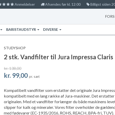
Anmeldelser
Afsendes før kl. 12:00
Billigst siden 2
FORS
BARISTAUDSTYR
DIVERSE
STUDYSHOP
2 stk. Vandfilter til Jura Impressa Clar
kr. 138,00
kr. 99,00
pr. sæt
Kompatibelt vandfilter som erstatter det originale Jura Impressa 
kompatibelt med en lang række af Jura-maskiner. Det erstatter 
originalen. Med et vandfilter forlænger du både maskinens levet
slipper for kalk og mineraler. Vores filter overholder de gælde
med fødevarer (EC-1935/2016, ROHS, REACH, BPA-fri, TUV).