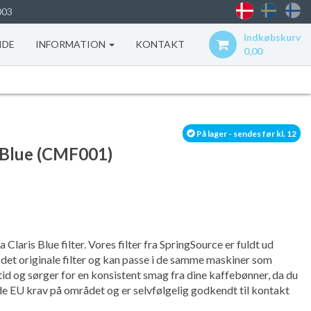
003
Indkøbskurv
IDE
INFORMATION
KONTAKT
0,00
På lager - sendes før kl. 12
is Blue (CMF001)
Claris Blue filter. Vores filter fra SpringSource er fuldt ud
det originale filter og kan passe i de samme maskiner som
id og sørger for en konsistent smag fra dine kaffebønner, da du
nde EU krav på området og er selvfølgelig godkendt til kontakt