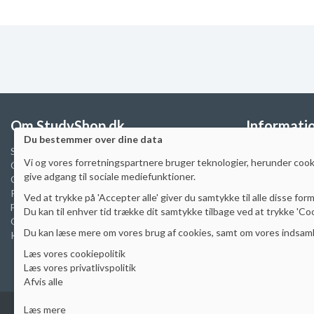
Om StudyShop.dk
Informati
Du bestemmer over dine data
Sikker e-handel
FAQ
Vi
og vores forretningspartnere
bruger teknologier, herunder cooki
Cookiepolitik
Prisgaranti
give adgang til sociale mediefunktioner
.
Cookie indstillinger
Skoleaftaler & 
Privatlivspolitik
Manualer
Ved at trykke på 'Accepter alle' giver du samtykke til alle disse form
Fragtpriser
Artikler
Du kan til enhver tid trække dit samtykke tilbage ved at trykke 'Cook
Om StudyShop.dk
Ombytning
Du kan læse mere om vores brug af cookies, samt om vores indsamli
Kontakt
Fortrydelse
Reklamation
Læs vores cookiepolitik
Handelsbetinge
Læs vores privatlivspolitik
Afvis alle
Læs mere