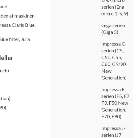
vand
serien (Ena
micro 1, 5, 9)
tiden af maskinen
ressa Claris Blue.
Giga serien
(Giga 5)
ue filter, Jura
Impressa C-
serien (C5,
eller
C50, C55,
C60, C9/90
ouch)
New
Generation)
Impressa F
serien (F5, F7,
tion)
F9, F50 New
90)
Generation,
F70, F90)
Impressa J-
serien (J7,