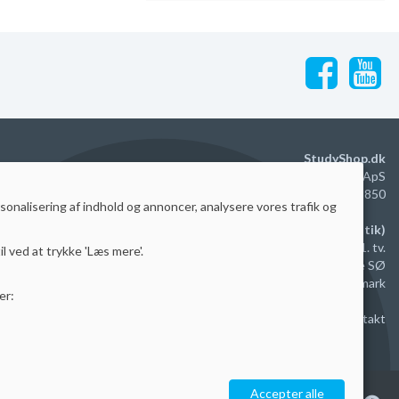
StudyShop.dk
M2 Trading Group ApS
DK40579850
rsonalisering af indhold og annoncer, analysere vores trafik og
Administration (ingen butik)
Agerhatten 16B, dep. 3, 1. tv.
il ved at trykke 'Læs mere'.
5220 Odense SØ
Danmark
er:
Kontakt
Accepter alle