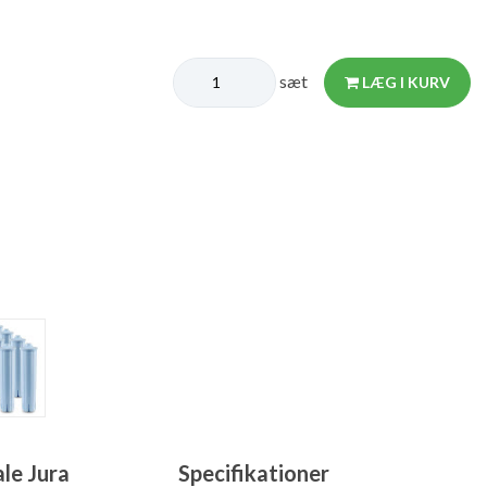
sæt
LÆG I KURV
ale Jura
Specifikationer