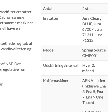
Antal
2 stk.
andfilter erstatter
. Det har samme
Erstatter
Jura Clearyl
 det samme maskiner.
BLUE, Jura
r vil have en
67007, Jura
71311, Jura
71312.
 utætheder og tab af
e vandkvaliteten og
Model
Spring Source
CMF001
t af NSF. Det
Udskiftningsinterval
Hver 2.
e regulativer om
måned
Kaffemaskiner
AENA-serien
er
(Inklusive Ena
3, Ena 5, Ena
7, Ena 9 One
Touch)
ENA micro