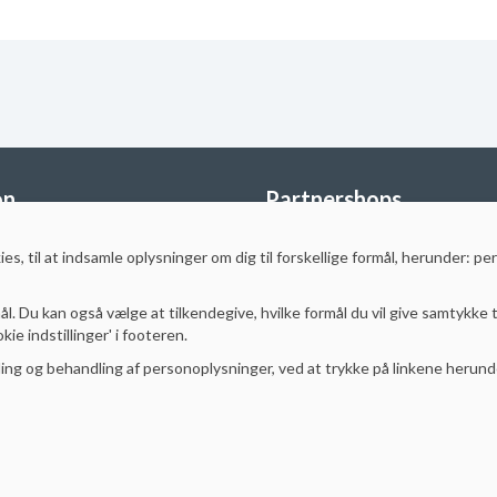
on
Partnershops
StudyShop Sverige
es, til at indsamle oplysninger
om dig til forskellige formål, herunder: pe
StudyShop Finland
Storkøb
MotorcykelGrej
.dk
Styrthjelm
.dk
ål. Du kan også vælge at tilkendegive, hvilke formål du vil give samtykke t
MotoSport.se
ie indstillinger' i footeren.
EPITRADE Danmark
ng og behandling af personoplysninger, ved at trykke på linkene herund
EPITRADE Sverige
lser