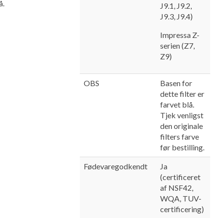
å.
J9.1, J9.2,
J9.3, J9.4)
Impressa Z-
serien (Z7,
Z9)
OBS
Basen for
dette filter er
farvet blå.
Tjek venligst
den originale
filters farve
før bestilling.
Fødevaregodkendt
Ja
(certificeret
af NSF42,
WQA, TUV-
certificering)