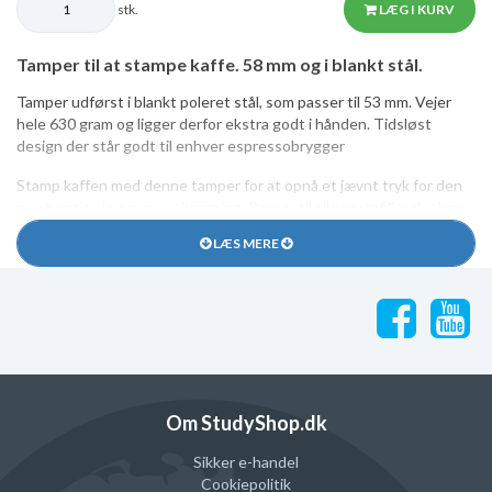
stk.
LÆG I KURV
Tamper til at stampe kaffe. 58 mm og i blankt stål.
Tamper udførst i blankt poleret stål, som passer til 53 mm. Vejer
hele 630 gram og ligger derfor ekstra godt i hånden. Tidsløst
design der står godt til enhver espressobrygger
Stamp kaffen med denne tamper for at opnå et jævnt tryk for den
mest optimale espressobrygning. Passer til alle portafiller der kan
tage 53 mm mål.
LÆS MERE
Inden du bestiller er det en god ide at måle den indvendige
diameter på din portafilter før du bestiller tamper. Det er vigtigt at
tamperen er en smule mindre end den indvendige diameter på
portafilteret, for at kunne passe bedst muligt.
Om StudyShop.dk
Sikker e-handel
Cookiepolitik