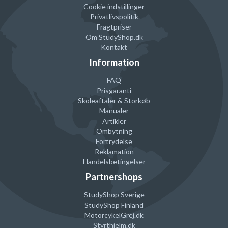
Cookie indstillinger
Privatlivspolitik
Fragtpriser
Om StudyShop.dk
Kontakt
Information
FAQ
Prisgaranti
Skoleaftaler & Storkøb
Manualer
Artikler
Ombytning
Fortrydelse
Reklamation
Handelsbetingelser
Partnershops
StudyShop Sverige
StudyShop Finland
MotorcykelGrej
.dk
Styrthjelm
.dk