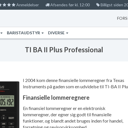
Anmeldelser
Afsendes før kl. 12:00
Billigst siden 2
FORS
BARISTAUDSTYR
DIVERSE
TI BA II Plus Professional
I 2004 kom denne finansielle lommeregner fra Texas
Instruments på gaden som en udvidelse til TI-BA II Plu
Finansielle lommeregnere
En finansiel lommeregner er en elektronisk
lommeregner, der egner sig godt til finansielle
funktioner, og blandt andet bruges inden for handel,
forretning og revisorvirksomhed.