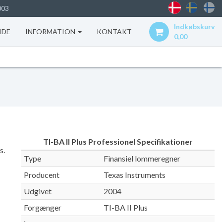
003
Indkøbskurv
IDE
INFORMATION
KONTAKT
0,00
TI-BA II Plus Professionel Specifikationer
s.
Type
Finansiel lommeregner
Producent
Texas Instruments
Udgivet
2004
Forgænger
TI-BA II Plus