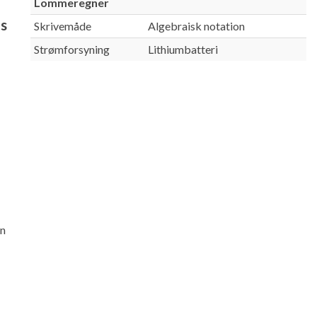
Lommeregner
us
Skrivemåde
Algebraisk notation
Strømforsyning
Lithiumbatteri
rn