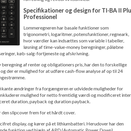
Specifikationer og design for TI-BA II Pl
Professionel
Lommeregneren har basale funktioner som
trigonometri, logaritmer, potensfunktioner, regneark,
hvor værdier kan indsættes som variable i tabeller,
løsning af time-value-money beregninger, påløbne
seringer, køb-salg-fortjeneste og afskrivning.
v beregning af renter og obligationers pris, har den to forskellige
og der er mulighed for at udføre cash-flow analyse af op til 24
engestrømme.
fikante ændringer fra forgængeren er udvidede muligheder for
inkluderer mulighed for netto fremtidig værdi og modificeret inte
iceret duration, payback og duration payback.
den slipcover frem for et hårdt cover.
cifret display, og kører på et lithiumbatteri. Herudover har den
nde funktion ved hjælp af APD (Automatic Power Down).