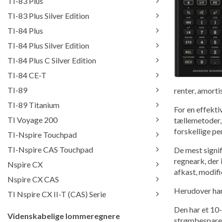
TI-83 Plus
TI-83 Plus Silver Edition
TI-84 Plus
TI-84 Plus Silver Edition
TI-84 Plus C Silver Edition
TI-84 CE-T
TI-89
renter, amorti
TI-89 Titanium
For en effekti
TI Voyage 200
tællemetoder, 
forskellige p
TI-Nspire Touchpad
TI-Nspire CAS Touchpad
De mest signi
regneark, der 
Nspire CX
afkast, modif
Nspire CX CAS
Herudover har 
TI Nspire CX II-T (CAS) Serie
Den har et 10-
Videnskabelige lommeregnere
strømbespare