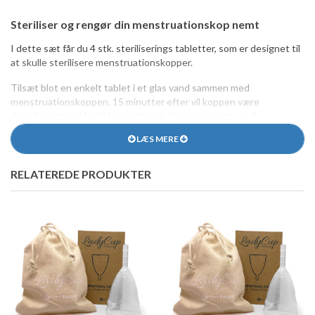
Steriliser og rengør din menstruationskop nemt
I dette sæt får du 4 stk. steriliserings tabletter, som er designet til
at skulle sterilisere menstruationskopper.
Tilsæt blot en enkelt tablet i et glas vand sammen med
menstruationskoppen. 15 minutter efter vil koppen være
desinficeret og klar til brug efter skylning med rent vand.
LÆS MERE
Disse tabletter dræber effektivt bakterier, vira, svampe og sporer,
er nemme at bruge og pålidelige.
RELATEREDE PRODUKTER
Pakken indeholder 4 stk., som rækker til lang tid, alt efter brug.