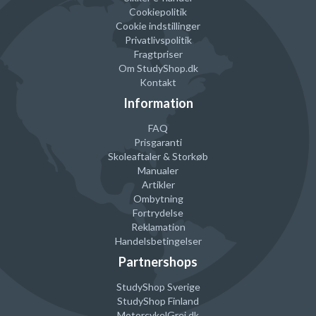
Cookiepolitik
Cookie indstillinger
Privatlivspolitik
Fragtpriser
Om StudyShop.dk
Kontakt
Information
FAQ
Prisgaranti
Skoleaftaler & Storkøb
Manualer
Artikler
Ombytning
Fortrydelse
Reklamation
Handelsbetingelser
Partnershops
StudyShop Sverige
StudyShop Finland
MotorcykelGrej
.dk