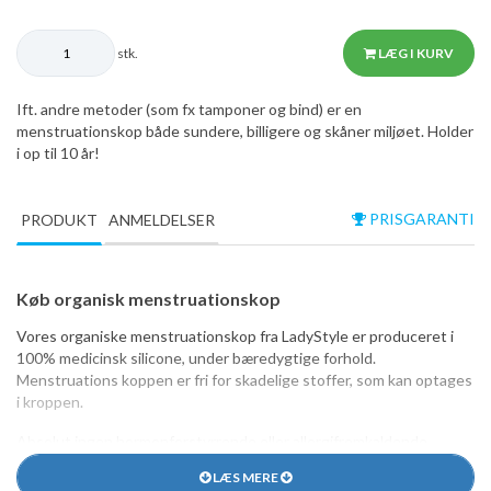
stk.
LÆG I KURV
Ift. andre metoder (som fx tamponer og bind) er en
menstruationskop både sundere, billigere og skåner miljøet. Holder
i op til 10 år!
PRISGARANTI
PRODUKT
ANMELDELSER
Køb organisk menstruationskop
Vores organiske menstruationskop fra LadyStyle er produceret i
100% medicinsk silicone, under bæredygtige forhold.
Menstruations koppen er fri for skadelige stoffer, som kan optages
i kroppen.
Absolut ingen hormonforstyrrende eller allergifremkaldende
stoffer.
LÆS MERE