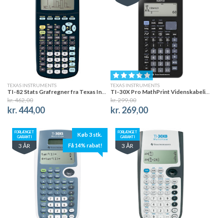
TEXAS INSTRUMENTS
TEXAS INSTRUMENTS
TI-82 Stats Grafregner fra Texas Instruments
TI-30X Pro MathPrint Videnskabelig lommeregner
kr. 462,00
kr. 299,00
kr. 444,00
kr. 269,00
FORLÆNGET
FORLÆNGET
Køb 3 stk.
GARANTI
GARANTI
Få 14% rabat!
3 ÅR
3 ÅR