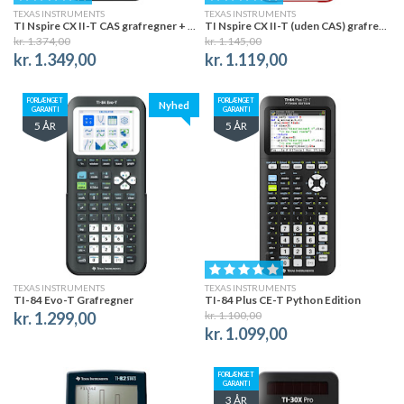
TEXAS INSTRUMENTS
TEXAS INSTRUMENTS
TI Nspire CX II-T CAS grafregner + software
TI Nspire CX II-T (uden CAS) grafregner + software
kr. 1.374,00
kr. 1.145,00
kr. 1.349,00
kr. 1.119,00
FORLÆNGET
FORLÆNGET
Nyhed
GARANTI
GARANTI
5 ÅR
5 ÅR
TEXAS INSTRUMENTS
TEXAS INSTRUMENTS
TI-84 Evo-T Grafregner
TI-84 Plus CE-T Python Edition
kr. 1.299,00
kr. 1.100,00
kr. 1.099,00
FORLÆNGET
GARANTI
3 ÅR