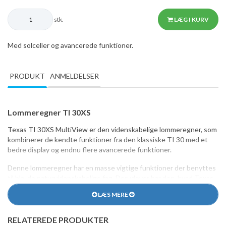
stk.
LÆG I KURV
Med solceller og avancerede funktioner.
PRODUKT
ANMELDELSER
Lommeregner TI 30XS
Texas TI 30XS MultiView er den videnskabelige lommeregner, som
kombinerer de kendte funktioner fra den klassiske TI 30 med et
bedre display og endnu flere avancerede funktioner.
Denne lommeregner har en masse vigtige funktioner der benyttes
til bla. de naturvidenskabelige fag. Derudover har den, hvad Texas
Instruments kalder "MultiView"-display, hvilket betyder, at formler
LÆS MERE
vises sådan som de skrives i lærebøgerne.
Teas TI 30 drives af solcelle-teknologi, hvilket gør udskiftning af
RELATEREDE PRODUKTER