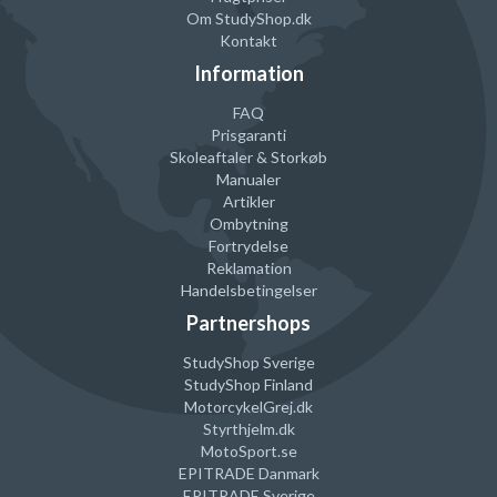
Om StudyShop.dk
Kontakt
Information
FAQ
Prisgaranti
Skoleaftaler & Storkøb
Manualer
Artikler
Ombytning
Fortrydelse
Reklamation
Handelsbetingelser
Partnershops
StudyShop Sverige
StudyShop Finland
MotorcykelGrej
.dk
Styrthjelm
.dk
MotoSport.se
EPITRADE Danmark
EPITRADE Sverige