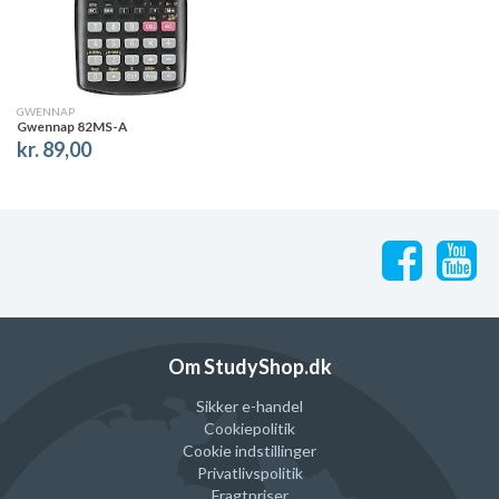
GWENNAP
Gwennap 82MS-A
kr. 89,00
Om StudyShop.dk
Sikker e-handel
Cookiepolitik
Cookie indstillinger
Privatlivspolitik
Fragtpriser