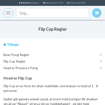
Anmeldelser
Afsendes før kl. 12:00
Billigst siden 2003
Toggle
navigation
Flip Cup Regler
tilbage
Beer Pong Regler
Flip Cup Regler
Hvad er Prosecco Pong
Hvad er Flip Cup
Flip Cup er en form for druk-stafetløb, som kræver to hold af 1 - 8
personer.
Spillet går ganske enkelt ud på, at hvert hold hurtigst får drukket
sin øl og "flippet" sit krus (én pr. holddeltager) - og det hele