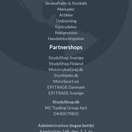
Skoleaftaler & Storkøb
Manualer
Artikler
Ombytning
Fortrydelse
Reklamation
Handelsbetingelser
Partnershops
StudyShop Sverige
StudyShop Finland
MotorcykelGrej
.dk
Du bestemmer over dine data
Styrthjelm
.dk
MotoSport.se
Vi
og vores forretningspartnere
bruger teknologier, herunder
EPITRADE Danmark
cookies, til at indsamle oplysninger
om dig til forskellige formål,
EPITRADE Sverige
herunder: personalisering af indhold og annoncer, analysere vores
trafik og give adgang til sociale mediefunktioner
.
StudyShop.dk
M2 Trading Group ApS
Ved at trykke på 'Accepter alle' giver du samtykke til alle disse
DK40579850
formål. Du kan også vælge at tilkendegive, hvilke formål du vil give
samtykke til ved at trykke 'Læs mere'.
Administration (ingen butik)
Du kan til enhver tid trække dit samtykke tilbage ved at trykke
Agerhatten 16B, dep. 3, 1. tv.
'Cookie indstillinger' i footeren.