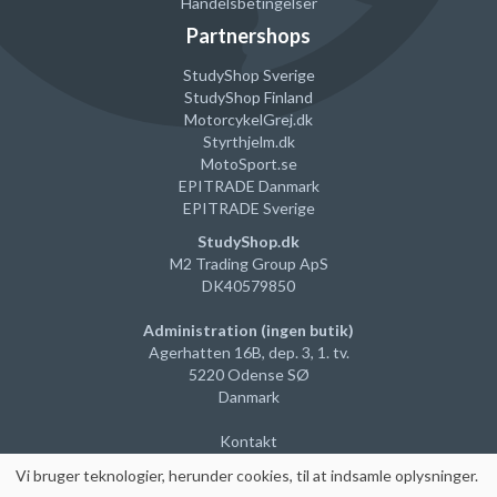
Handelsbetingelser
Sådan installerer du Nspire softwaren
Partnershops
StudyShop Sverige
StudyShop Finland
MotorcykelGrej
.dk
Styrthjelm
.dk
MotoSport.se
EPITRADE Danmark
EPITRADE Sverige
StudyShop.dk
M2 Trading Group ApS
DK40579850
Systemkrav
Administration (ingen butik)
Agerhatten 16B, dep. 3, 1. tv.
Windows®-systemkrav
5220 Odense SØ
Danmark
Windows® OS: Windows® 10
Kompatibel med 64-bit operativsystemer
Kontakt
Prosessorhastighed: Intel Core i3 eller højere generation af
Vi
bruger teknologier, herunder cookies, til at indsamle oplysninger
.
Core-processorer, (Undtagen Intel Atom)