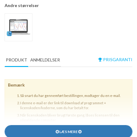
Andre størrelser
PRISGARANTI
PRODUKT
ANMELDELSER
Bemærk
Så snart du har gennemført bestillingen, modtager du en e-mail.
I denne e-mail er der link til download af programmet +
licenskoden/koderne, som du har betalt for.
Når licenskoden bliver brugt første gang, låses licensen til den
pågældende computer.
Skifter du computer, eller ønsker at flytte licensen, skal du følge
LÆS MERE
anvisningerne i e-mailen.