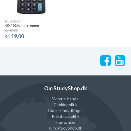
Taster til ( +/-), procent, hukommelse, kvadratrod og
momsfunktion.
Professionelt look med smart design.
STUDYSHOP
Stort tastatur med velplacerede store knapper.
KK-402 lommeregner
kr. 49,00
Dobbelt strømkilde (solceller og batteri).
kr. 19,00
Om StudyShop.dk
Sikker e-handel
Cookiepolitik
Cookie indstillinger
Privatlivspolitik
Fragtpriser
Om StudyShop.dk