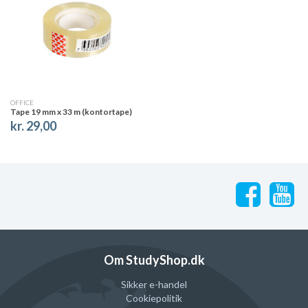
OFFICE
Tape 19 mm x 33 m (kontortape)
kr. 29,00
Om StudyShop.dk
Sikker e-handel
Cookiepolitik