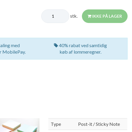
stk.
IKKE PÅ LAGER
aling med
40% rabat ved samtidig
er MobilePay.
køb af lommeregner.
Type
Post-it / Sticky Note