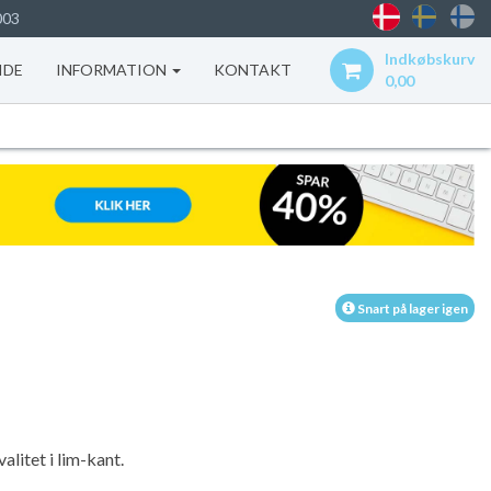
003
Indkøbskurv
IDE
INFORMATION
KONTAKT
0,00
Snart på lager igen
alitet i lim-kant.