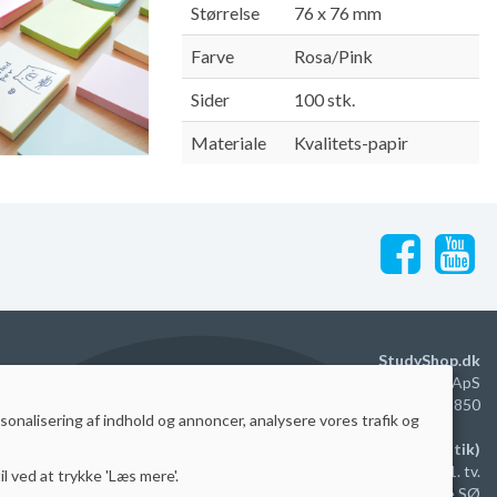
Størrelse
76 x 76 mm
Farve
Rosa/Pink
Sider
100 stk.
Materiale
Kvalitets-papir
StudyShop.dk
M2 Trading Group ApS
DK40579850
rsonalisering af indhold og annoncer, analysere vores trafik og
Administration (ingen butik)
Agerhatten 16B, dep. 3, 1. tv.
il ved at trykke 'Læs mere'.
5220 Odense SØ