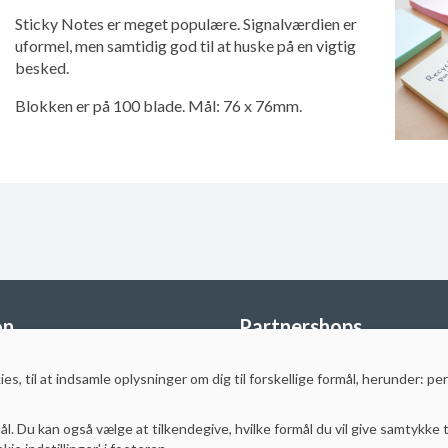
Sticky Notes er meget populære. Signalværdien er
uformel, men samtidig god til at huske på en vigtig
besked.
Blokken er på 100 blade. Mål: 76 x 76mm.
on
Partnershops
StudyShop Sverige
es, til at indsamle oplysninger
om dig til forskellige formål, herunder: pe
StudyShop Finland
Storkøb
MotorcykelGrej
.dk
Styrthjelm
.dk
ål. Du kan også vælge at tilkendegive, hvilke formål du vil give samtykke t
MotoSport.se