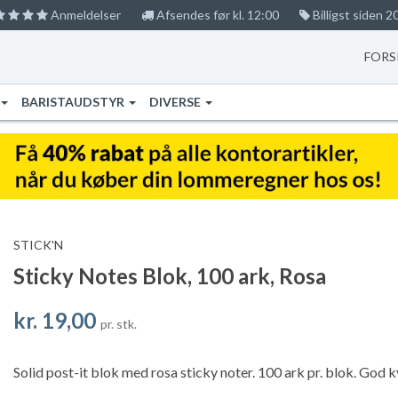
Anmeldelser
Afsendes før kl. 12:00
Billigst siden 2
FORS
BARISTAUDSTYR
DIVERSE
STICK'N
Sticky Notes Blok, 100 ark, Rosa
kr. 19,00
pr. stk.
Solid post-it blok med rosa sticky noter. 100 ark pr. blok. God kv