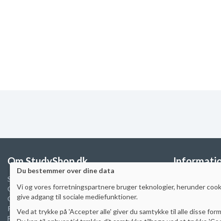
Om StudyShop.dk
Informati
Du bestemmer over dine data
Sikker e-handel
FAQ
Vi
og vores forretningspartnere
bruger teknologier, herunder cooki
Cookiepolitik
Prisgaranti
give adgang til sociale mediefunktioner
.
Cookie indstillinger
Skoleaftaler & 
Privatlivspolitik
Manualer
Ved at trykke på 'Accepter alle' giver du samtykke til alle disse form
Fragtpriser
Artikler