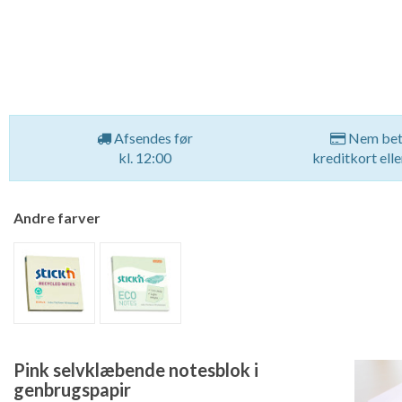
Afsendes før
Nem bet
kl. 12:00
kreditkort ell
Andre farver
Pink selvklæbende notesblok i
genbrugspapir