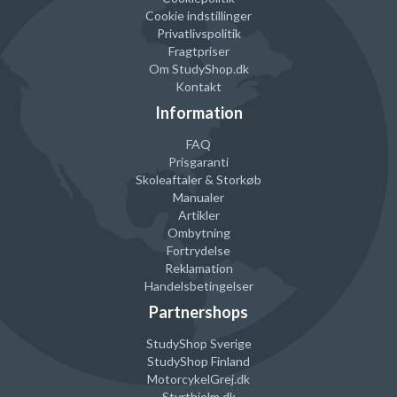
beregninger sammen.
Cookie indstillinger
Privatlivspolitik
4 hukommelsestaster.
Fragtpriser
Om StudyShop.dk
Yderligere funktioner inkluderer
Kontakt
Momstast.
Information
Valg af decimalfunktion: flydende (F) eller fast decimaltal
FAQ
(3,2,0).
Prisgaranti
Tilføj (A)-tilstand, varetælling.
Skoleaftaler & Storkøb
Manualer
Runde op / ned funktion.
Artikler
Ombytning
Fortrydelse
Reklamation
Handelsbetingelser
Partnershops
StudyShop Sverige
StudyShop Finland
MotorcykelGrej
.dk
Styrthjelm
.dk