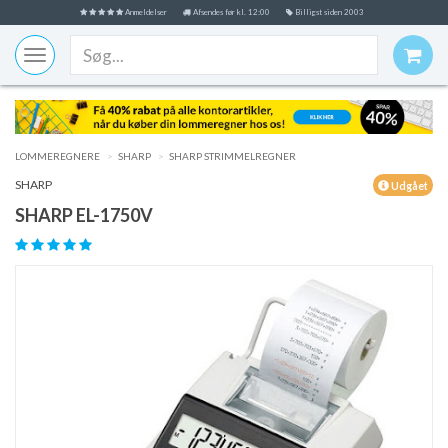
Anmeldelser
Afsendes før kl. 12:00
Billigst siden 2003
Toggle
navigation
LOMMEREGNERE
SHARP
SHARP STRIMMELREGNER
SHARP
Udgået
SHARP EL-1750V