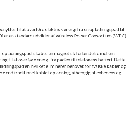
nyttes til at overføre elektrisk energi fra en opladningspad til
Qi er en standard udviklet af Wireless Power Consortium (WPC)
 Qi-opladningspad, skabes en magnetisk forbindelse mellem
g til at overføre energi fra pad'en til telefonens batteri. Dette
ladningspad'en, hvilket eliminerer behovet for fysiske kabler og
ere end traditionel kablet opladning, afhængig af enhedens og