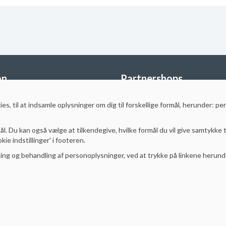
on
Partnershops
StudyShop Sverige
es, til at indsamle oplysninger
om dig til forskellige formål, herunder: pe
StudyShop Finland
Storkøb
MotorcykelGrej
.dk
Styrthjelm
.dk
ål. Du kan også vælge at tilkendegive, hvilke formål du vil give samtykke t
MotoSport.se
ie indstillinger' i footeren.
EPITRADE Danmark
ng og behandling af personoplysninger, ved at trykke på linkene herund
EPITRADE Sverige
lser