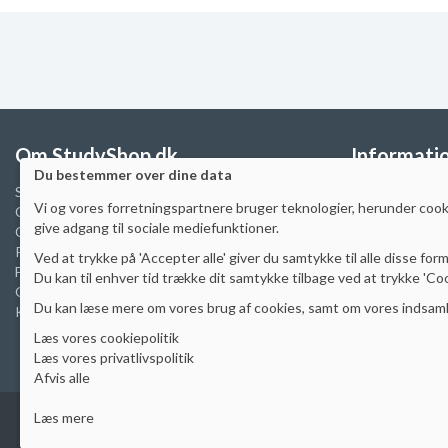
Om StudyShop.dk
Informati
Du bestemmer over dine data
Sikker e-handel
FAQ
Vi
og vores forretningspartnere
bruger teknologier, herunder cooki
Cookiepolitik
Prisgaranti
give adgang til sociale mediefunktioner
.
Cookie indstillinger
Skoleaftaler & 
Privatlivspolitik
Manualer
Ved at trykke på 'Accepter alle' giver du samtykke til alle disse form
Fragtpriser
Artikler
Du kan til enhver tid trække dit samtykke tilbage ved at trykke 'Cook
Om StudyShop.dk
Ombytning
Du kan læse mere om vores brug af cookies, samt om vores indsamli
Kontakt
Fortrydelse
Reklamation
Læs vores cookiepolitik
Handelsbetinge
Læs vores privatlivspolitik
Afvis alle
Læs mere