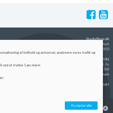
StudyShop.dk
M2 Trading Group ApS
DK40579850
rsonalisering af indhold og annoncer, analysere vores trafik og
Administration (ingen butik)
Agerhatten 16B, dep. 3, 1. tv.
il ved at trykke 'Læs mere'.
5220 Odense SØ
Danmark
er:
Kontakt
Accepter alle