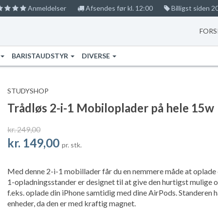
Anmeldelser
Afsendes før kl. 12:00
Billigst siden 2
FORS
BARISTAUDSTYR
DIVERSE
STUDYSHOP
Trådløs 2-i-1 Mobiloplader på hele 15w
kr. 249,00
kr. 149,00
pr. stk.
Med denne 2-i-1 mobillader får du en nemmere måde at oplade 
1-opladningsstander er designet til at give den hurtigst mulige o
f.eks. oplade din iPhone samtidig med dine AirPods. Standeren 
enheder, da den er med kraftig magnet.