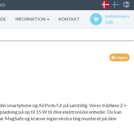
003
Indkøbskurv
IDE
INFORMATION
KONTAKT
0,00
Udgået
din smartphone og AirPods/Ur på samtidig. Vores trådløse 2-i-
pladning på op til 15 W til dine elektroniske enheder. Du kan
har MagSafe og kræver ingen ekstra ting monteret på dine