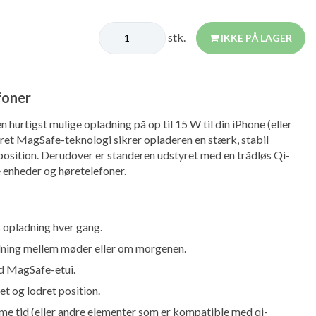
stk.
IKKE PÅ LAGER
foner
n hurtigst mulige opladning på op til 15 W til din iPhone (eller
ret MagSafe-teknologi sikrer opladeren en stærk, stabil
 position. Derudover er standeren udstyret med en trådløs Qi-
e enheder og høretelefoner.
 opladning hver gang.
ladning mellem møder eller om morgenen.
d MagSafe-etui.
t og lodret position.
e tid (eller andre elementer som er kompatible med qi-